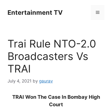
Skip
to
Entertainment TV
Menu
content
Trai Rule NTO-2.0
Broadcasters Vs
TRAI
July 4, 2021
by
gaurav
TRAI Won The Case In Bombay High
Court