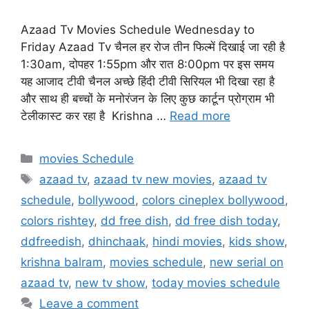
Azaad Tv Movies Schedule Wednesday to
Friday Azaad Tv चैनल हर रोज तीन फिल्में दिखाई जा रही है
1:30am, दोपहर 1:55pm और रात 8:00pm पर इस समय
यह आजाद टीवी चैनल अच्छे हिंदी टीवी सिरियल भी दिखा रहा है
और साथ ही बच्चों के मनोरंजन के लिए कुछ कार्टून प्रोग्राम भी
टेलीकास्ट कर रहा है Krishna …
Read more
Categories
movies Schedule
Tags
azaad tv
,
azaad tv new movies
,
azaad tv
schedule
,
bollywood
,
colors cineplex bollywood
,
colors rishtey
,
dd free dish
,
dd free dish today
,
ddfreedish
,
dhinchaak
,
hindi movies
,
kids show
,
krishna balram
,
movies schedule
,
new serial on
azaad tv
,
new tv show
,
today movies schedule
Leave a comment