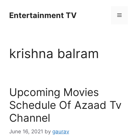
Skip
to
Entertainment TV
Menu
content
krishna balram
Upcoming Movies
Schedule Of Azaad Tv
Channel
June 16, 2021
by
gaurav