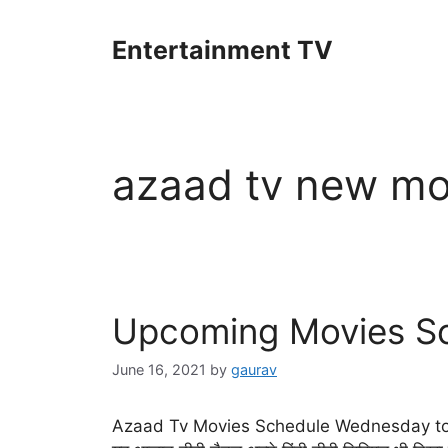
Skip
to
Entertainment TV
content
azaad tv new mo
Upcoming Movies Sc
June 16, 2021
by
gaurav
Azaad Tv Movies Schedule Wednesday to Frid