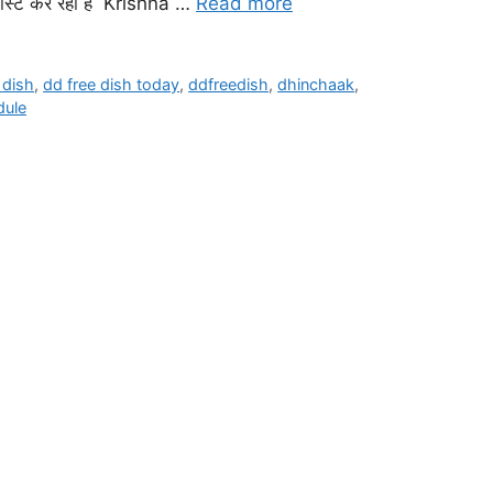
ेलीकास्ट कर रहा है Krishna …
Read more
 dish
,
dd free dish today
,
ddfreedish
,
dhinchaak
,
dule