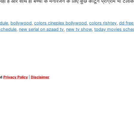
रहा है और साथ ही बच्चों के मनोरंजन के लिए कुछ कार्टून प्रोग्राम भी ट
dule
,
bollywood
,
colors cineplex bollywood
,
colors rishtey
,
dd free
schedule
,
new serial on azaad tv
,
new tv show
,
today movies sche
ed
Privacy Policy
|
Disclaimer