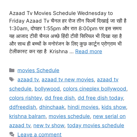
Azaad Tv Movies Schedule Wednesday to
Friday Azaad Tv चैनल हर रोज तीन फिल्में दिखाई जा रही है
1:30am, दोपहर 1:55pm और रात 8:00pm पर इस समय
यह आजाद टीवी चैनल अच्छे हिंदी टीवी सिरियल भी दिखा रहा है
और साथ ही बच्चों के मनोरंजन के लिए कुछ कार्टून प्रोग्राम भी
टेलीकास्ट कर रहा है Krishna …
Read more
Categories
movies Schedule
Tags
azaad tv
,
azaad tv new movies
,
azaad tv
schedule
,
bollywood
,
colors cineplex bollywood
,
colors rishtey
,
dd free dish
,
dd free dish today
,
ddfreedish
,
dhinchaak
,
hindi movies
,
kids show
,
krishna balram
,
movies schedule
,
new serial on
azaad tv
,
new tv show
,
today movies schedule
Leave a comment