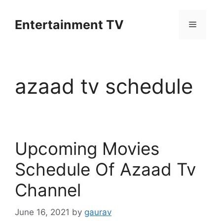
Skip
to
Entertainment TV
Menu
content
azaad tv schedule
Upcoming Movies
Schedule Of Azaad Tv
Channel
June 16, 2021
by
gaurav